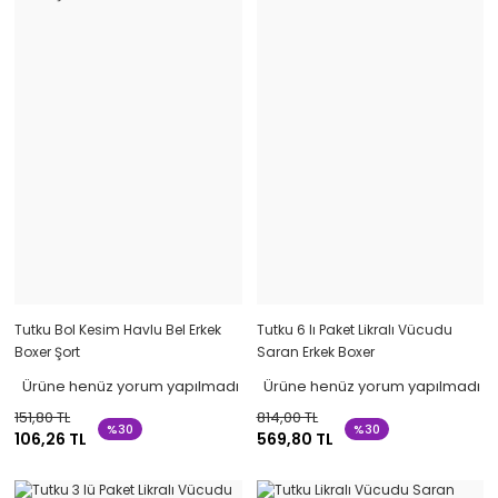
Tutku Bol Kesim Havlu Bel Erkek
Tutku 6 lı Paket Likralı Vücudu
Boxer Şort
Saran Erkek Boxer
Ürüne henüz yorum yapılmadı
Ürüne henüz yorum yapılmadı
151,80 TL
814,00 TL
%30
%30
106,26 TL
569,80 TL