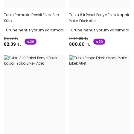
Tutku Pamuklu Renkli Erkek Slip
Tutku 6 lı Paket Penye Erkek Kapalı
Külot
Yaka Erkek Atlet
Ürüne henüz yorum yapılmadı
Ürüne henüz yorum yapılmadı
117,70 TL
1.144,00 TL
%30
%30
82,39 TL
800,80 TL