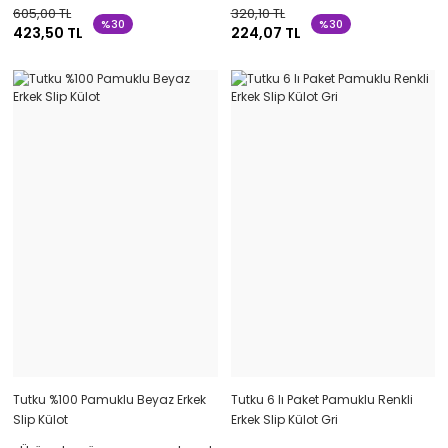
605,00 TL
320,10 TL
%30
%30
423,50 TL
224,07 TL
Tutku %100 Pamuklu Beyaz Erkek
Tutku 6 lı Paket Pamuklu Renkli
Slip Külot
Erkek Slip Külot Gri