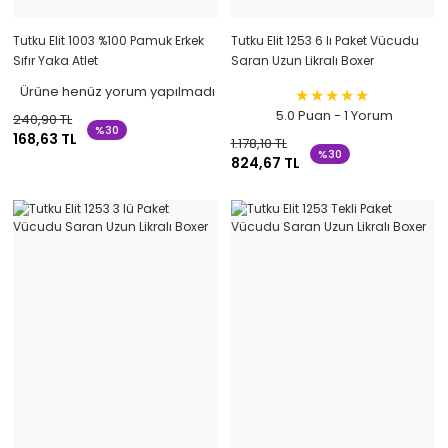
Tutku Elit 1003 %100 Pamuk Erkek
Tutku Elit 1253 6 lı Paket Vücudu
Sıfır Yaka Atlet
Saran Uzun Likralı Boxer
Ürüne henüz yorum yapılmadı
5.0 Puan - 1 Yorum
240,90 TL
%30
168,63 TL
1.178,10 TL
%30
824,67 TL