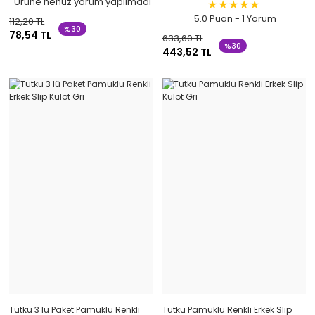
Ürüne henüz yorum yapılmadı
5.0 Puan - 1 Yorum
112,20 TL
%30
78,54 TL
633,60 TL
%30
443,52 TL
Tutku 3 lü Paket Pamuklu Renkli
Tutku Pamuklu Renkli Erkek Slip