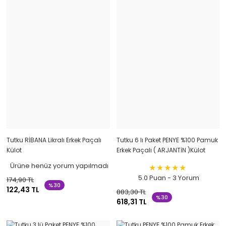
Tutku RİBANA Likralı Erkek Paçalı
Tutku 6 lı Paket PENYE %100 Pamuk
Külot
Erkek Paçalı ( ARJANTİN )Külot
Ürüne henüz yorum yapılmadı
5.0 Puan - 3 Yorum
174,90 TL
%30
122,43 TL
883,30 TL
%30
618,31 TL