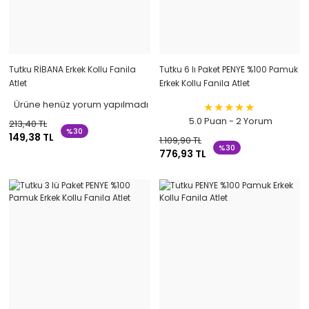
Tutku RİBANA Erkek Kollu Fanila
Tutku 6 lı Paket PENYE %100 Pamuk
Atlet
Erkek Kollu Fanila Atlet
Ürüne henüz yorum yapılmadı
5.0 Puan - 2 Yorum
213,40 TL
%30
149,38 TL
1.109,90 TL
%30
776,93 TL