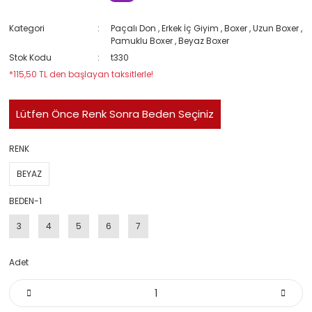
Kategori
Paçalı Don
,
Erkek İç Giyim
,
Boxer
,
Uzun Boxer
,
Pamuklu Boxer
,
Beyaz Boxer
Stok Kodu
t330
*115,50 TL den başlayan taksitlerle!
Lütfen Önce Renk Sonra Beden Seçiniz
RENK
BEYAZ
BEDEN-1
3
4
5
6
7
Adet