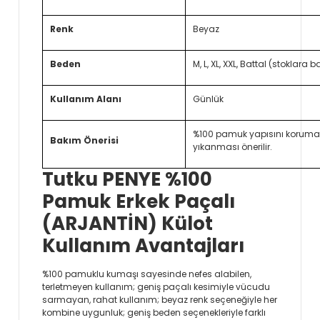
Renk
Beyaz
Beden
M, L, XL, XXL, Battal (stoklara b
Kullanım Alanı
Günlük
%100 pamuk yapısını koruma
Bakım Önerisi
yıkanması önerilir.
Tutku PENYE %100
Pamuk Erkek Paçalı
(ARJANTİN) Külot
Kullanım Avantajları
%100 pamuklu kumaşı sayesinde nefes alabilen,
terletmeyen kullanım; geniş paçalı kesimiyle vücudu
sarmayan, rahat kullanım; beyaz renk seçeneğiyle her
kombine uygunluk; geniş beden seçenekleriyle farklı