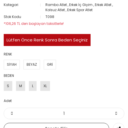
Kategori
Rambo Atlet
,
Erkek İç Giyim
,
Erkek Atlet
,
Kolsuz Atlet
,
Erkek Spor Atlet
Stok Kodu
T098
*106,26 TL den başlayan taksitlerle!
Lütfen Önce Renk Sonra Beden Seçiniz
RENK
SİYAH
BEYAZ
GRİ
BEDEN
S
M
L
XL
Adet