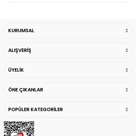
Bu ürünün fiyat bilgisi, resim, ürün açıklamalarında
ve diğer konularda yetersiz gördüğünüz noktaları
Yorum Yaz
öneri formunu kullanarak tarafımıza iletebilirsiniz.
Görüş ve önerileriniz için teşekkür ederiz.
KURUMSAL
Ürün resmi kalitesiz, bozuk veya görüntülenemiyor.
ALIŞVERİŞ
Ürün açıklamasında eksik bilgiler bulunuyor.
Ürün bilgilerinde hatalar bulunuyor.
Ürün fiyatı diğer sitelerden daha pahalı.
ÜYELİK
Bu ürüne benzer farklı alternatifler olmalı.
ÖNE ÇIKANLAR
POPÜLER KATEGORİLER
Gönder