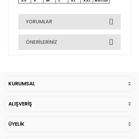
XS
S
M
L
XL
XXL
Battal
YORUMLAR
ÖNERİLERİNİZ
Bu ürüne ilk yorumu siz yapın!
Bu ürünün fiyat bilgisi, resim, ürün açıklamalarında
ve diğer konularda yetersiz gördüğünüz noktaları
Yorum Yaz
öneri formunu kullanarak tarafımıza iletebilirsiniz.
Görüş ve önerileriniz için teşekkür ederiz.
KURUMSAL
Ürün resmi kalitesiz, bozuk veya görüntülenemiyor.
ALIŞVERİŞ
Ürün açıklamasında eksik bilgiler bulunuyor.
Ürün bilgilerinde hatalar bulunuyor.
Ürün fiyatı diğer sitelerden daha pahalı.
ÜYELİK
Bu ürüne benzer farklı alternatifler olmalı.