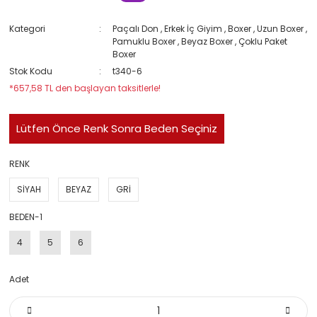
Kategori
Paçalı Don
,
Erkek İç Giyim
,
Boxer
,
Uzun Boxer
,
Pamuklu Boxer
,
Beyaz Boxer
,
Çoklu Paket
Boxer
Stok Kodu
t340-6
*657,58 TL den başlayan taksitlerle!
Lütfen Önce Renk Sonra Beden Seçiniz
RENK
SİYAH
BEYAZ
GRİ
BEDEN-1
4
5
6
Adet