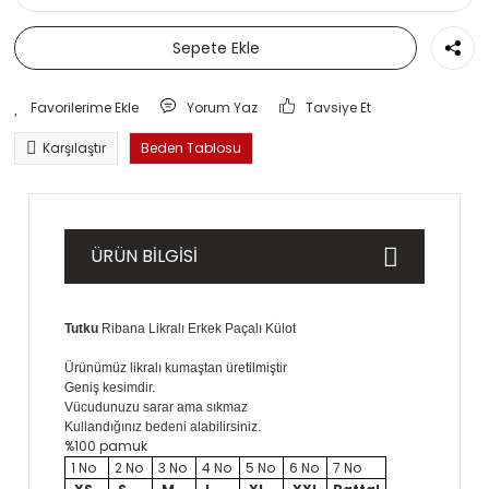
Sepete Ekle
Yorum Yaz
Tavsiye Et
Karşılaştır
Beden Tablosu
ÜRÜN BİLGİSİ
Tutku
Ribana Likralı Erkek Paçalı Külot
Ürünümüz likralı kumaştan üretilmiştir
Geniş kesimdir.
Vücudunuzu sarar ama sıkmaz
Kullandığınız bedeni alabilirsiniz.
%100 pamuk
1 No
2 No
3 No
4 No
5 No
6 No
7 No