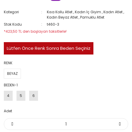
Kategori
Kısa Kollu Atlet
,
Kadın İç Giyim
,
Kadın Atlet
,
Kadın Beyaz Atlet
,
Pamuklu Atlet
Stok Kodu
t460-3
*423,50 TL den başlayan taksitlerle!
Lütfen Önce Renk Sonra Beden Seçiniz
RENK
BEYAZ
BEDEN-1
4
5
6
Adet