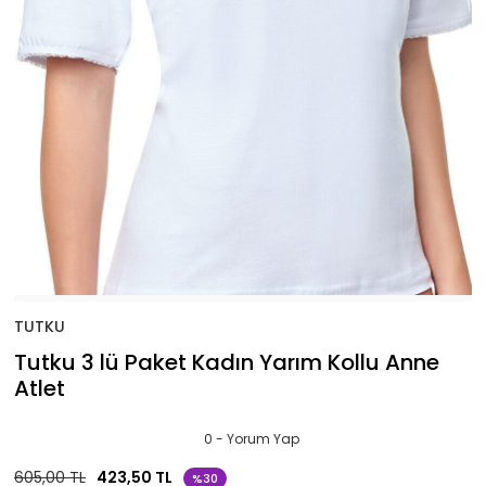
TUTKU
Tutku 3 lü Paket Kadın Yarım Kollu Anne
Atlet
0 - Yorum Yap
605,00 TL
423,50 TL
%30