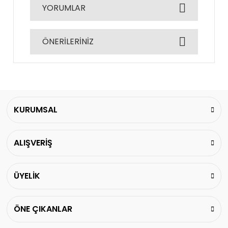
YORUMLAR
ÖNERİLERİNİZ
Bu ürüne ilk yorumu siz yapın!
Bu ürünün fiyat bilgisi, resim, ürün açıklamalarında
ve diğer konularda yetersiz gördüğünüz noktaları
Yorum Yaz
öneri formunu kullanarak tarafımıza iletebilirsiniz.
Görüş ve önerileriniz için teşekkür ederiz.
KURUMSAL
Ürün resmi kalitesiz, bozuk veya görüntülenemiyor.
ALIŞVERİŞ
Ürün açıklamasında eksik bilgiler bulunuyor.
Ürün bilgilerinde hatalar bulunuyor.
Ürün fiyatı diğer sitelerden daha pahalı.
ÜYELİK
Bu ürüne benzer farklı alternatifler olmalı.
ÖNE ÇIKANLAR