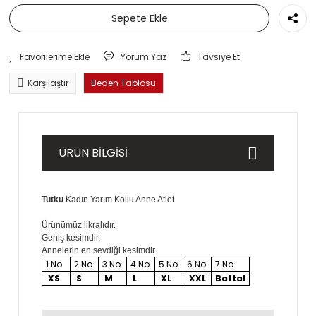
Sepete Ekle
Yorum Yaz
Tavsiye Et
Karşılaştır
Beden Tablosu
ÜRÜN BİLGİSİ
Tutku
Kadın Yarım Kollu Anne Atlet
Ürünümüz likralıdır.
Geniş kesimdir.
Annelerin en sevdiği kesimdir.
1 No
2 No
3 No
4 No
5 No
6 No
7 No
XS
S
M
L
XL
XXL
Battal