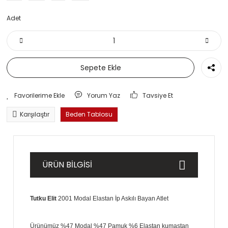
Adet
Sepete Ekle
Yorum Yaz
Tavsiye Et
Karşılaştır
Beden Tablosu
ÜRÜN BİLGİSİ
Tutku Elit
2001 Modal Elastan İp Askılı Bayan Atlet
Ürünümüz %47 Modal %47 Pamuk %6 Elastan kumaştan