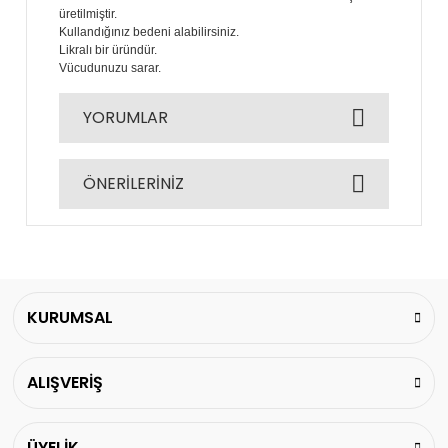
üretilmiştir.
Kullandığınız bedeni alabilirsiniz.
Likralı bir üründür.
Vücudunuzu sarar.
YORUMLAR
ÖNERİLERİNİZ
Bu ürüne ilk yorumu siz yapın!
Bu ürünün fiyat bilgisi, resim, ürün açıklamalarında
ve diğer konularda yetersiz gördüğünüz noktaları
Yorum Yaz
öneri formunu kullanarak tarafımıza iletebilirsiniz.
Görüş ve önerileriniz için teşekkür ederiz.
KURUMSAL
Ürün resmi kalitesiz, bozuk veya görüntülenemiyor.
ALIŞVERİŞ
Ürün açıklamasında eksik bilgiler bulunuyor.
Ürün bilgilerinde hatalar bulunuyor.
Ürün fiyatı diğer sitelerden daha pahalı.
ÜYELİK