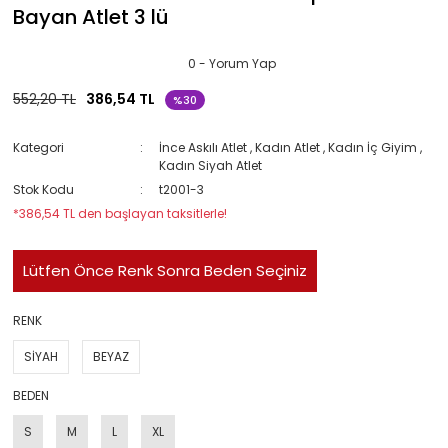
Bayan Atlet 3 lü
0 - Yorum Yap
552,20 TL
386,54 TL
%30
Kategori
İnce Askılı Atlet
,
Kadın Atlet
,
Kadın İç Giyim
,
Kadın Siyah Atlet
Stok Kodu
t2001-3
*386,54 TL den başlayan taksitlerle!
Lütfen Önce Renk Sonra Beden Seçiniz
RENK
SİYAH
BEYAZ
BEDEN
S
M
L
XL