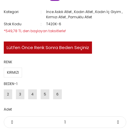
Kategori
İnce Askılı Atlet
,
Kadın Atlet
,
Kadın İç Giyim
,
Kırmızı Atlet
,
Pamuklu Atlet
Stok Kodu
T420K-6
*549,78 TL den başlayan taksitlerle!
Lütfen Önce Renk Sonra Beden Seçiniz
RENK
KIRMIZI
BEDEN-1
2
3
4
5
6
Adet