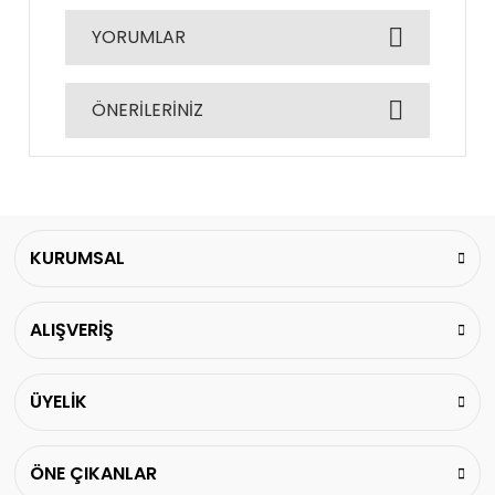
YORUMLAR
ÖNERİLERİNİZ
Bu ürüne ilk yorumu siz yapın!
Bu ürünün fiyat bilgisi, resim, ürün açıklamalarında
ve diğer konularda yetersiz gördüğünüz noktaları
Yorum Yaz
öneri formunu kullanarak tarafımıza iletebilirsiniz.
Görüş ve önerileriniz için teşekkür ederiz.
KURUMSAL
Ürün resmi kalitesiz, bozuk veya görüntülenemiyor.
ALIŞVERİŞ
Ürün açıklamasında eksik bilgiler bulunuyor.
Ürün bilgilerinde hatalar bulunuyor.
Ürün fiyatı diğer sitelerden daha pahalı.
ÜYELİK
Bu ürüne benzer farklı alternatifler olmalı.
ÖNE ÇIKANLAR