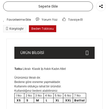
Sepete Ekle
Yorum Yaz
Tavsiye Et
Karşılaştır
Beden Tablosu
ÜRÜN BİLGİSİ
Tutku
Likralı Klasik İp Askılı Kadın Atlet
Ürünümüz likralı dır.
Bedene göre esneme yapmaktadır.
Kullanımı oldukça rahat bir üründür.
Kullandığınız bedeni alabilirsiniz.
1 No
2 No
3 No
4 No
5 No
6 No
7 No
XS
S
M
L
XL
XXL
Battal