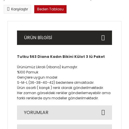
Karşılaştır
Beden Tablosu
ÜRÜN BİLGİSİ
Tutku 563 Diana Kadın Bikini Külot 3 lü Paket
Ürünümüz Likralı (ribana) kumaştır.
%100 Pamuk
Gençlere uygun model
S-M-L (36-38-40-42) bedenlere olmaktadır.
Ürün asorti ( karışık ) renk olarak gönderilmektedir.
Her zaman görseldeki renkler gönderilemeyebilir ama
farklı renklerde aynı modeller gönderilmektedir.
YORUMLAR