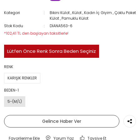
Kategori
Bikini Külot
,
Külot
,
Kadın İç Giyim
,
Çoklu Paket
Külot
,
Pamuklu Külot
Stok Kodu
DİANA563-6
*102,41 TL den başlayan taksitlerle!
Lütfen Önce Renk Sonra Beden Seçiniz
RENK
KARIŞIK RENKLER
BEDEN-1
5-(M/L)
Gelince Haber Ver
Yorum Yaz
Tavsiye Et