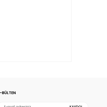
ormunu kullanarak tarafımıza
E-BÜLTEN
KAYDOL