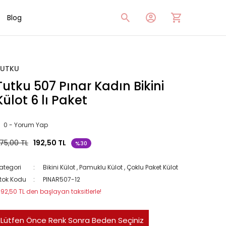
Blog
TUTKU
Tutku 507 Pınar Kadın Bikini
Külot 6 lı Paket
0 - Yorum Yap
75,00 TL
192,50 TL
%30
ategori
Bikini Külot
,
Pamuklu Külot
,
Çoklu Paket Külot
tok Kodu
PINAR507-12
192,50 TL den başlayan taksitlerle!
Lütfen Önce Renk Sonra Beden Seçiniz