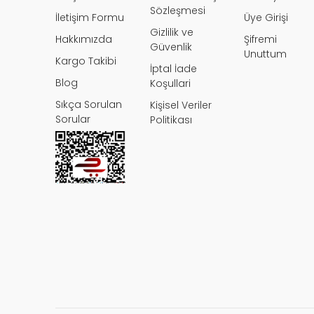
Bu ürüne benzer farklı alternatifler olma
Sözleşmesi
İletişim Formu
Üye Girişi
Gizlilik ve
Hakkımızda
Şifremi
Güvenlik
Unuttum
Kargo Takibi
İptal İade
Blog
Koşullari
Sıkça Sorulan
Kişisel Veriler
Sorular
Politikası