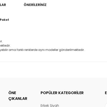
LAR
ÖNERİLERİNİZ
 Paket
r.
ektedir.
bilir ama farklı renklerde aynı modeller gönderilmektedir.
klamalarında ve diğer konularda yetersiz gördüğünüz noktaları öneri f
Bu ürüne ilk yorumu siz yapın!
z.
tülenemiyor.
Yorum Yaz
unuyor.
ÖNE
POPÜLER KATEGORİLER
ÇIKANLAR
ı.
Erkek Siyah