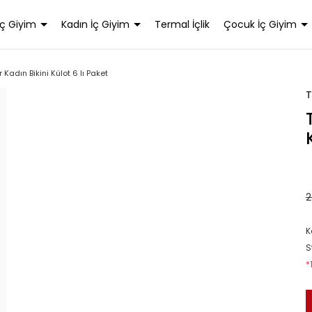
İç Giyim
Kadın İç Giyim
Termal İçlik
Çocuk İç Giyim
 Kadın Bikini Külot 6 lı Paket
2
K
S
*