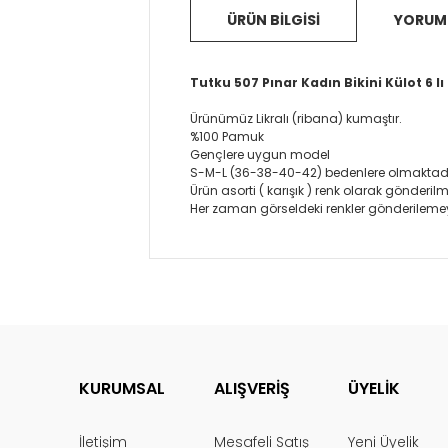
ÜRÜN BİLGİSİ
YORUM
Tutku 507 Pınar Kadın Bikini Külot 6 lı
Ürünümüz Likralı (ribana) kumaştır.
%100 Pamuk
Gençlere uygun model
S-M-L (36-38-40-42) bedenlere olmaktadı
Ürün asorti ( karışık ) renk olarak gönderilm
Her zaman görseldeki renkler gönderilemeye
Bu ürünün fiyat bilgisi, resim, ürün açı
iletebilirsiniz.
Görüş ve önerileriniz için teşekkür ederi
Ürün resmi kalitesiz, bozuk veya görün
Ürün açıklamasında eksik bilgiler bul
KURUMSAL
ALIŞVERİŞ
ÜYELİK
Ürün bilgilerinde hatalar bulunuyor.
Ürün fiyatı diğer sitelerden daha pahal
İletişim
Mesafeli Satış
Yeni Üyelik