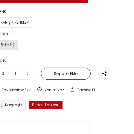
ENK
KARIŞIK RENKLER
EDEN-1
5-(M/L)
det
Sepete Ekle
Yorum Yaz
Tavsiye Et
Karşılaştır
Beden Tablosu