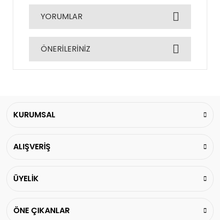
YORUMLAR
ÖNERİLERİNİZ
Bu ürüne ilk yorumu siz yapın!
Bu ürünün fiyat bilgisi, resim, ürün açıklamalarında
ve diğer konularda yetersiz gördüğünüz noktaları
Yorum Yaz
öneri formunu kullanarak tarafımıza iletebilirsiniz.
Görüş ve önerileriniz için teşekkür ederiz.
KURUMSAL
Ürün resmi kalitesiz, bozuk veya görüntülenemiyor.
ALIŞVERİŞ
Ürün açıklamasında eksik bilgiler bulunuyor.
Ürün bilgilerinde hatalar bulunuyor.
Ürün fiyatı diğer sitelerden daha pahalı.
ÜYELİK
Bu ürüne benzer farklı alternatifler olmalı.
ÖNE ÇIKANLAR