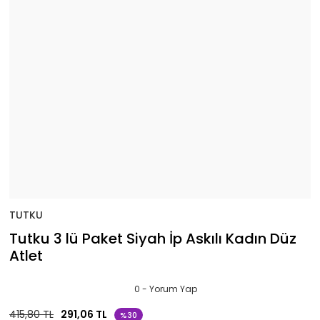
TUTKU
Tutku 3 lü Paket Siyah İp Askılı Kadın Düz
Atlet
0 - Yorum Yap
415,80 TL
291,06 TL
%30