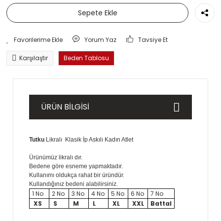
Sepete Ekle
Yorum Yaz
Tavsiye Et
Karşılaştır
Beden Tablosu
ÜRÜN BİLGİSİ
Tutku
Likralı Klasik İp Askılı Kadın Atlet
Ürünümüz likralı dır.
Bedene göre esneme yapmaktadır.
Kullanımı oldukça rahat bir üründür.
Kullandığınız bedeni alabilirsiniz.
1 No
2 No
3 No
4 No
5 No
6 No
7 No
XS
S
M
L
XL
XXL
Battal