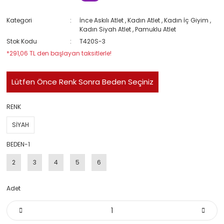
Kategori
İnce Askılı Atlet
,
Kadın Atlet
,
Kadın İç Giyim
,
Kadın Siyah Atlet
,
Pamuklu Atlet
Stok Kodu
T420S-3
*291,06 TL den başlayan taksitlerle!
Lütfen Önce Renk Sonra Beden Seçiniz
RENK
SİYAH
BEDEN-1
2
3
4
5
6
Adet