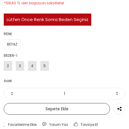
*138,60 TL den başlayan taksitlerle!
Lütfen Önce Renk Sonra Beden Seçiniz
RENK
BEYAZ
BEDEN-1
2
3
4
5
Adet
Sepete Ekle
Yorum Yaz
Tavsiye Et