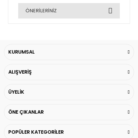
ÖNERİLERİNİZ
Bu ürüne ilk yorumu siz yapın!
Bu ürünün fiyat bilgisi, resim, ürün açıklamalarında
ve diğer konularda yetersiz gördüğünüz noktaları
Yorum Yaz
öneri formunu kullanarak tarafımıza iletebilirsiniz.
Görüş ve önerileriniz için teşekkür ederiz.
KURUMSAL
Ürün resmi kalitesiz, bozuk veya görüntülenemiyor.
ALIŞVERİŞ
Ürün açıklamasında eksik bilgiler bulunuyor.
Ürün bilgilerinde hatalar bulunuyor.
Ürün fiyatı diğer sitelerden daha pahalı.
ÜYELİK
Bu ürüne benzer farklı alternatifler olmalı.
ÖNE ÇIKANLAR
POPÜLER KATEGORİLER