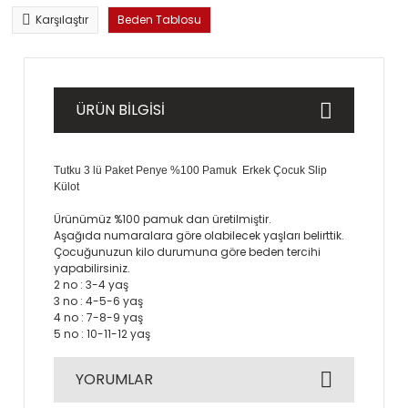
Karşılaştır
Beden Tablosu
ÜRÜN BİLGİSİ
Tutku 3 lü Paket Penye %100 Pamuk Erkek Çocuk Slip
Külot
Ürünümüz %100 pamuk dan üretilmiştir.
Aşağıda numaralara göre olabilecek yaşları belirttik.
Çocuğunuzun kilo durumuna göre beden tercihi
yapabilirsiniz.
2 no : 3-4 yaş
3 no : 4-5-6 yaş
4 no : 7-8-9 yaş
5 no : 10-11-12 yaş
YORUMLAR