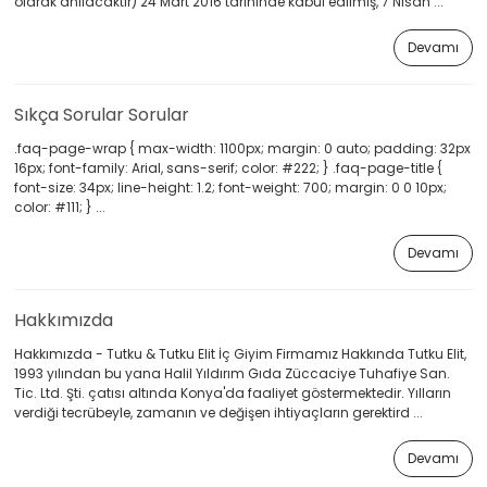
olarak anılacaktır) 24 Mart 2016 tarihinde kabul edilmiş, 7 Nisan ...
Devamı
Sıkça Sorular Sorular
.faq-page-wrap { max-width: 1100px; margin: 0 auto; padding: 32px
16px; font-family: Arial, sans-serif; color: #222; } .faq-page-title {
font-size: 34px; line-height: 1.2; font-weight: 700; margin: 0 0 10px;
color: #111; } ...
Devamı
Hakkımızda
Hakkımızda - Tutku & Tutku Elit İç Giyim Firmamız Hakkında Tutku Elit,
1993 yılından bu yana Halil Yıldırım Gıda Züccaciye Tuhafiye San.
Tic. Ltd. Şti. çatısı altında Konya'da faaliyet göstermektedir. Yılların
verdiği tecrübeyle, zamanın ve değişen ihtiyaçların gerektird ...
Devamı