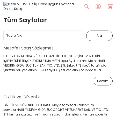
Tüm Sayfalar
Mesafeli Satış Sözleşmesi
HALİL YILDIRIM GIDA ZÜC.TUH.SAN. TİC. LTD. ŞTİ. KİŞİSEL VERİLERİN
İŞLENMESİNE İLİŞKİN AYDINLATMA METNİ İşbu Aydınlatma Metni, HALİL
YILDIRIM GIDA ZÜC.TUH.SAN. TİC. LTD. ŞTİ. Şirketi ("”Şirket”) tarafından
Şirket’in müşterilerinin 6698 sayılı Kişisel Verilerin Korunması Ka ...
Devamı
Gizlilik ve Güvenlik
GİZLİLİK VE GÜVENLİK POLİTİKASI Mağazamızda verilen tüm
servisler HALİL YILDIRIM GIDA ZÜCCACİYE VE TUHAFİYE SAN. VE TİC. LTD.
ŞTİ. firmamıza aittir ve firmamız tarafından işletilir. Firmamız,çeşitli