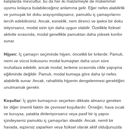
kalıplarda mevcuttur, bu da her iki malzemeyle de mükemmel
uyumu kolayca bulabileceğiniz anlamına gelir. Eğer nefes alabilirlik
ve yumuşak bir doku arayışındaysanız, pamuklu iç çamaşırlarını
tercih edebilirsiniz. Ancak, esneklik, nem direnci ve ipeksi bir doku
istiyorsanız, modal sizin için daha uygun olabilir. Özellikle fiziksel
aktivite sırasında, modal genellikle pamuktan daha yüksek konfor
sunar.
Hijyen:
İç çamaşırı seçiminde hijyen, öncelikli bir kriterdir. Pamuk,
nemi ve vücut kokusunu modal kumaştan daha uzun süre
muhafaza edebilir, ancak modal, terleme sırasında cilde yapışma
eğiliminde değildir. Pamuk, modal kumaşa göre daha iyi nefes
alabilirlik sunar. Ancak, rahatlıkla hijyenin dengelenmesi gerektiğini
unutmamak gerekir.
Koşullar:
İç giyim kumaşınızı seçerken dikkate almanız gereken
bir diğer önemli faktör de çevresel koşullardır. Örneğin, hava sıcak
ve kuruysa, yatakta dinleniyorsanız veya pasif bir iş yapısı
içindeyseniz pamuklu iç çamaşırları idealdir. Ancak, nemli bir
havada, egzersiz yaparken veya fiziksel olarak aktif olduğunuzda