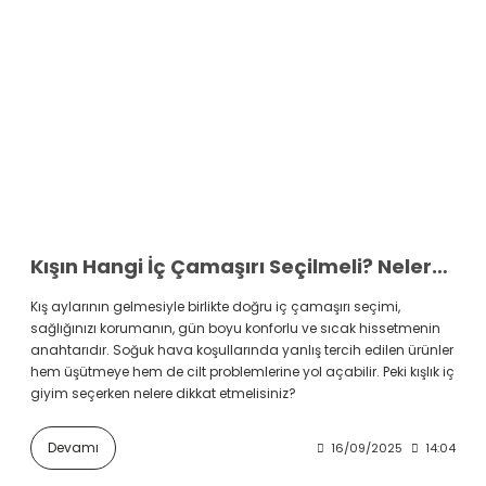
Kışın Hangi İç Çamaşırı Seçilmeli? Nelere Dikkat Edilmeli?
Kış aylarının gelmesiyle birlikte doğru iç çamaşırı seçimi,
sağlığınızı korumanın, gün boyu konforlu ve sıcak hissetmenin
anahtarıdır. Soğuk hava koşullarında yanlış tercih edilen ürünler
hem üşütmeye hem de cilt problemlerine yol açabilir. Peki kışlık iç
giyim seçerken nelere dikkat etmelisiniz?
Devamı
16/09/2025
14:04